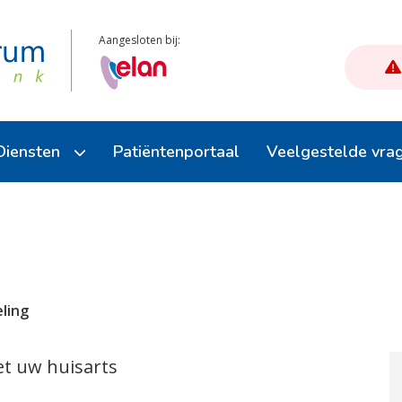
Aangesloten bij:
Diensten
Patiëntenportaal
Veelgestelde vra
Afspraak maken
Herhaalmedicatie
E-consult (stel een vraag)
ling
Uw dossier inzien
t uw huisarts
Reisvaccinatie