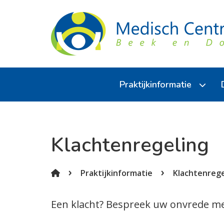
Praktijkinformatie
Over de praktijk
Klachtenregeling
Medewerkers
Inschrijven
Praktijkinformatie
Klachtenrege
Huisregels
Een klacht? Bespreek uw onvrede me
Klachtenregeling