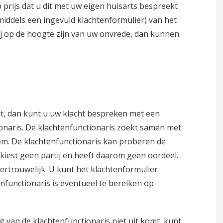
prijs dat u dit met uw eigen huisarts bespreekt
Uitslag van een onderzoek
(middels een ingevuld klachtenformulier) van het
 op de hoogte zijn van uw onvrede, dan kunnen
Huisbezoek
Aanvullende diensten
Rijbewijskeuring
 uit, dan kunt u uw klacht bespreken met een
Slim de zomer door
ionaris. De klachtenfunctionaris zoekt samen met
em. De klachtenfunctionaris kan proberen de
 kiest geen partij en heeft daarom geen oordeel.
 vertrouwelijk. U kunt het klachtenformulier
enfunctionaris is eventueel te bereiken op
g van de klachtenfunctionaris niet uit komt, kunt