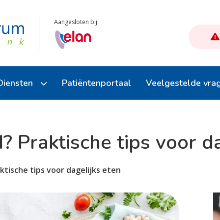
Aangesloten bij:
Diensten
Patiëntenportaal
Veelgestelde vra
Afspraak maken
? Praktische tips voor da
Herhaalmedicatie
E-consult (stel een vraag)
ktische tips voor dagelijks eten
Uw dossier inzien
Reisvaccinatie