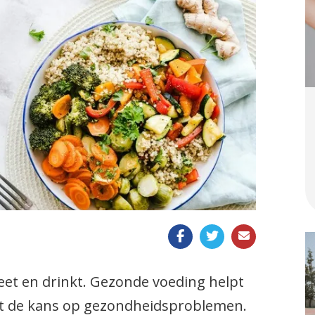
Uitslag van een onderzoek
Huisbezoek
Aanvullende diensten
Rijbewijskeuring
Slim de zomer door
eet en drinkt. Gezonde voeding helpt
eint de kans op gezondheidsproblemen.