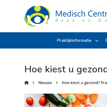
Praktijkinformatie
Over de praktijk
Hoe kiest u gezond
Medewerkers
Inschrijven
Nieuws
Hoe kiest u gezond? Pra
Huisregels
Klachtenregeling