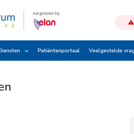
Aangesloten bij:
Diensten
Patiëntenportaal
Veelgestelde vra
Afspraak maken
en
Herhaalmedicatie
E-consult (stel een vraag)
Uw dossier inzien
Reisvaccinatie