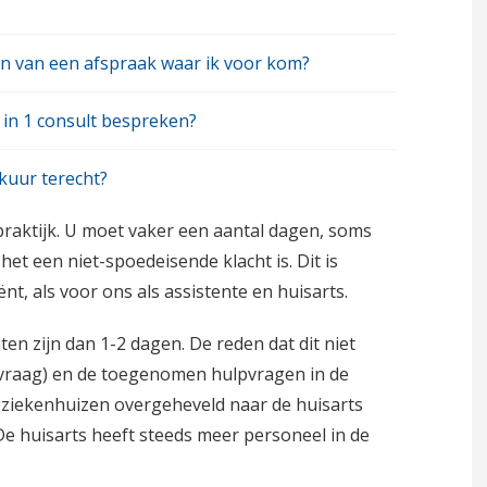
Uitslag van een onderzoek
en van een afspraak waar ik voor kom?
Huisbezoek
in 1 consult bespreken?
Aanvullende diensten
kuur terecht?
Rijbewijskeuring
 praktijk. U moet vaker een aantal dagen, soms
Slim de zomer door
et een niet-spoedeisende klacht is. Dit is
ënt, als voor ons als assistente en huisarts.
aten zijn dan 1-2 dagen. De reden dat dit niet
orgvraag) en de toegenomen hulpvragen in de
e ziekenhuizen overgeheveld naar de huisarts
 De huisarts heeft steeds meer personeel in de