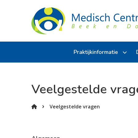
Praktijkinformatie
Over de praktijk
Veelgestelde vrag
Medewerkers
Inschrijven
Veelgestelde vragen
Huisregels
Klachtenregeling